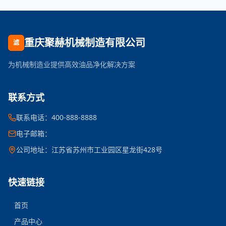
重庆聚赫机械制造有限公司
滤
为机械制造业提供高效油品净化解决方案
联系方式
联系电话：400-888-8888
电子邮箱：
公司地址：江苏省苏州市工业园区星龙街428号
快速链接
首页
产品中心