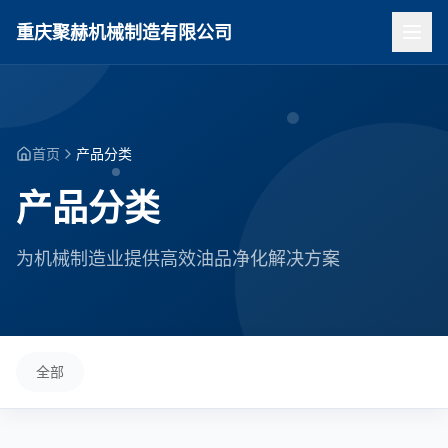
重庆聚赫机械制造有限公司
首页
产品分类
产品分类
为机械制造业提供高效油品净化解决方案
全部