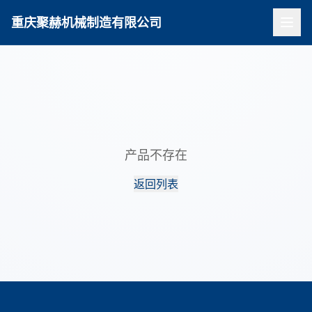
重庆聚赫机械制造有限公司
产品不存在
返回列表