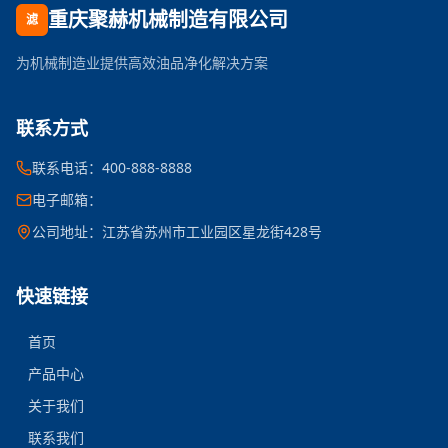
重庆聚赫机械制造有限公司
滤
为机械制造业提供高效油品净化解决方案
联系方式
联系电话：400-888-8888
电子邮箱：
公司地址：江苏省苏州市工业园区星龙街428号
快速链接
首页
产品中心
关于我们
联系我们