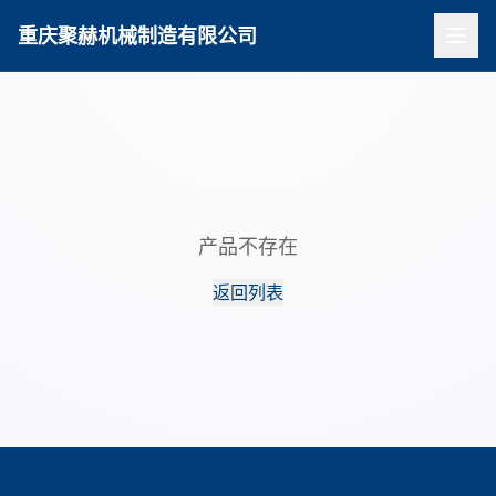
重庆聚赫机械制造有限公司
产品不存在
返回列表