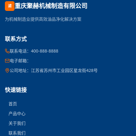
重庆聚赫机械制造有限公司
滤
为机械制造业提供高效油品净化解决方案
联系方式
联系电话：400-888-8888
电子邮箱：
公司地址：江苏省苏州市工业园区星龙街428号
快速链接
首页
产品中心
关于我们
联系我们